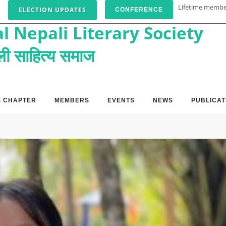
Lifetime memb
ELECTION UPDATES
CONFERENCE
l Nepali Literary Society
पाली साहित्य समाज
S CHAPTER
MEMBERS
EVENTS
NEWS
PUBLICAT