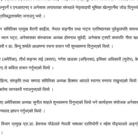
 खेल्नुपर्ने र एनआरएनए र अनेसास लगायतका संस्थाले नेतृत्वदायी भूमिका खेल्नुपर्नेमा जोड दिनुभ
 प्रतिबद्धतासमेत जनाउनु भयाे ।
्कन समितिका प्रमुख बैरागी काइँला, नेपाल सङ्गीत तथा नाट्य प्रतिष्ठानका पूर्वकुलपति सरूभ
 र भवन भट्ट, अनेसासका संस्थापक अध्यक्ष होमनाथ सुवेदी, अनेसास ट्रष्टी सभापति गीता खत्
मी र डा. बिन्दु शर्माले आआफ्ना रचना वाचन गरी शुभकामना दिनुभएकाे थियो ।
ुँवर (अमेरिका), तीर्थ सङ्गम राई (कतार), गणेश खडका (अफ्रिका), इसिका अधिकारी (युरोप), 
पान) ले कविता वाचन गर्नुभएकाे थियो ।
त्य, संस्कृति तथा सम्पदा समितिका अध्यक्ष हिक्मत थापाले स्वागत मन्तव्य राख्नुभएकाे थियो
 बारेमा जानकारी गराउनुभएकाे थियो ।
ए अमेरिकाका अध्यक्ष सुनील शाहले शुभकामना दिनुभएकाे थियो भने कार्यक्रम संयोजक अनेसा
्यवाद ज्ञापन गर्नुभएकाे थियो ।
्य विभाग प्रमुख प्रा.डा. हेमनाथ पौडेलले नेपाली भाषाका प्रतियोगी र महेश पौड्यालले अङ्ग्
 ।