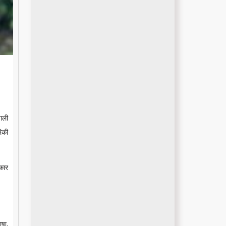
ाली
रिकी
कार
ाषा,