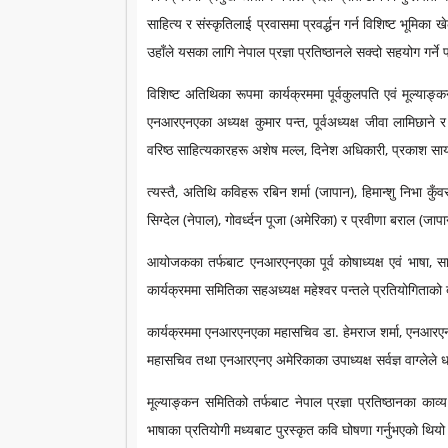
साहित्य र संस्कृतिलाई प्रवासमा प्रवर्द्धन गर्न विशिष्ट भूमिका
उहाँले यसका लागि नेपाल प्रज्ञा प्रतिष्ठानले सक्दो सहयोग गर्ने
विशिष्ट अतिथिका रूपमा कार्यक्रममा पूर्वकुलपति एवं मूल्याङ
एनआरएनएका अध्यक्ष कुमार पन्त, पूर्वअध्यक्ष जीवा लामिछाने
वरिष्ठ साहित्यकारहरू अशेष मल्ल, दिनेश अधिकारी, प्रकाश साय
त्यस्तै, अतिथि कविहरू रबिन शर्मा (जापान), हिमान्शु निभा क
सिग्देल (नेपाल), गोवर्ध्दन पूजा (अमेरिका) र प्रवीणा बराल (जा
आयोजकका तर्फबाट एनआरएनएका पूर्व कोषाध्यक्ष एवं भाषा, साहि
कार्यक्रममा समितिका सहअध्यक्ष महेश्वर पन्तले प्रतियोगिताको
कार्यक्रममा एनआरएनएका महासचिव डा. हेमराज शर्मा, एनआरएन
महासचिव तथा एनआरएनए अमेरिकाका उपाध्यक्ष सर्वज्ञ वाग्लेले धन
मूल्याङ्कन समितिको तर्फबाट नेपाल प्रज्ञा प्रतिष्ठानका काव
भाषाका प्रतियोगी मध्यबाट पुरस्कृत कवि घोषणा गर्नुभएकाे थियो