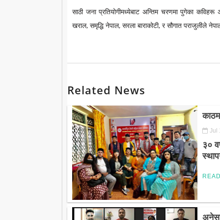
साठी जना प्रतियोगीमध्येबाट अन्तिम चरणमा पुगेका कविहरू अ
खराल, समृद्धि नेपाल, सरला बाराकोटी, र सौगात पराजुलीले नेप
Related News
काठमा
Jul
३० वर
स्थाप
REA
अनेसा