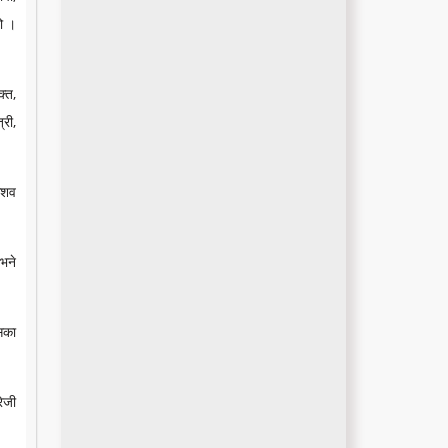
यो ।
क्त,
री,
केशव
 भने
सका
रेजी