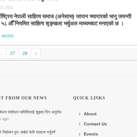
 25, 2021
्राष्ट्रिय नेपाली साहित्य समाज (अनेसास) जापान च्याप्टरको भानु जयन्ती
 ५८ औँ नियमित साहित्य शृङ्खला भर्चुअल माध्यमबाट मनाएकाे छ ।
D MORE
..
27
28
›
ST FROM OUR NEWS
QUICK LINKS
िधान संशोधन समितिलाई सुझाव दिन अनुरोध
About
r ago
Contact Us
िर्वाचन पुनः सबैले फेरि मतदान गर्नुपर्ने
Events