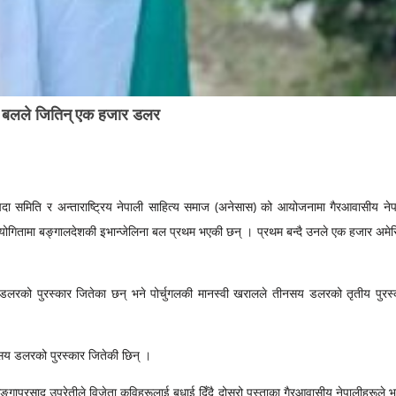
शकी बलले जितिन् एक हजार डलर
्पदा समिति र अन्ताराष्ट्रिय नेपाली साहित्य समाज (अनेसास) को आयोजनामा गैरआवासीय नेप
रतियोगितामा बङ्गालदेशकी इभान्जेलिना बल प्रथम भएकी छन् । प्रथम बन्दै उनले एक हजार अमे
की डलरको पुरस्कार जितेका छन् भने पोर्चुगलकी मानस्वी खरालले तीनसय डलरको तृतीय पुरस्
 सय डलरको पुरस्कार जितेकी छिन् ।
गङ्गाप्रसाद उप्रेतीले विजेता कविहरूलाई बधाई दिँदै दोस्रो पुस्ताका गैरआवासीय नेपालीहरूले भ