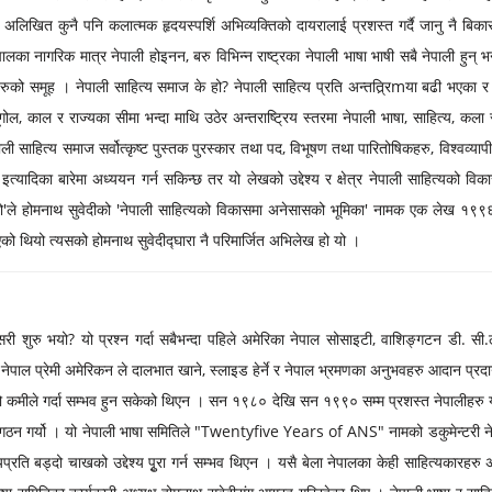
अलिखित कुनै पनि कलात्मक हृदयस्पर्शि अभिव्यक्तिको दायरालाई प्रशस्त गर्दै जानु नै बिकास
ेपालका नागरिक मात्र नेपाली होइनन, बरु विभिन्न राष्ट्रका नेपाली भाषा भाषी सबै नेपाली हुन् भ
हरुको समूह । नेपाली साहित्य समाज के हो? नेपाली साहित्य प्रति अन्तत्र्रिmया बढी भएका र 
ूगोल, काल र राज्यका सीमा भन्दा माथि उठेर अन्तराष्ट्रिय स्तरमा नेपाली भाषा, साहित्य, कला 
ाली साहित्य समाज सर्वोत्कृष्ट पुस्तक पुरस्कार तथा पद, विभूषण तथा पारितोषिकहरु, विश्वव्याप
इत्यादिका बारेमा अध्ययन गर्न सकिन्छ तर यो लेखको उद्देश्य र क्षेत्र नेपाली साहित्यको विकास
ालो'ले होमनाथ सुवेदीको 'नेपाली साहित्यको विकासमा अनेसासको भूमिका' नामक एक लेख १९
पिएको थियो त्यसको होमनाथ सुवेदीद्घारा नै परिमार्जित अभिलेख हो यो ।
ी शुरु भयो? यो प्रश्न गर्दा सबैभन्दा पहिले अमेरिका नेपाल सोसाइटी, वाशिङ्गटन डी. सी
 नेपाल प्रेमी अमेरिकन ले दालभात खाने, स्लाइड हेर्ने र नेपाल भ्रमणका अनुभवहरु आदान प्रदा
रुको कमीले गर्दा सम्भव हुन सकेको थिएन । सन १९८० देखि सन १९९० सम्म प्रशस्त नेपालीहर
ति गठन गर्यो । यो नेपाली भाषा समितिले "Twentyfive Years of ANS" नामको डकुमेन्टरी नेप
्रति बड्दो चाखको उद्देश्य पृुरा गर्न सम्भव थिएन । यसै बेला नेपालका केही साहित्यकारहरु अ