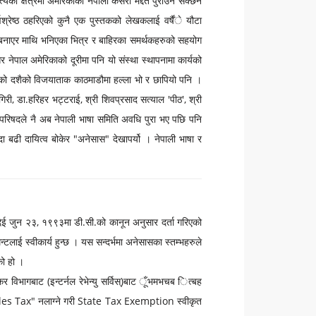
त्यको क्षेत्रमा अमेरिकाका नेपाली कसरी मद्दत पुराउन सक्छन
वश्रेष्ठ ठहरिएको कुनै एक पुस्तकको लेखकलाई वर्षैंे यौटा
्ष्य बनाएर माथि भनिएका भित्र र बाहिरका समर्थकहरुको सहयोग
र नेपाल अमेरिकाको दूरीमा पनि यो संस्था स्थापनामा कार्यको
० को दशैको विजयाताक काठमाडौमा हल्ला भो र छापियो पनि ।
, डा.हरिहर भट्टराई, श्री शिवप्रसाद सत्याल 'पीठ', श्री
िधान परिषदले नै अब नेपाली भाषा समिति अवधि पुरा भए पछि पनि
न्दा बढी दायित्व बोकेर "अनेसास" देखापर्यो । नेपाली भाषा र
िई जुन २३, १९९३मा डी.सी.को कानून अनुसार दर्ता गरिएको
न्टलाई स्वीकार्य हुन्छ । यस सन्दर्भमा अनेसासका स्तम्भहरुले
को हो ।
 विभागबाट (इन्टर्नल रेभेन्यु सर्विस्)बाट ूँभमभचब ित्बह
s Tax" नलाग्ने गरी State Tax Exemption स्वीकृत