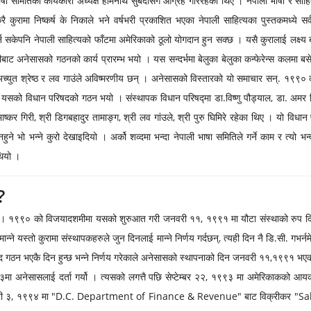
ाषा समितिका कार्यकारी अध्यक्ष होमनाथ सुबेदीसंग आग्रह गरिरहेका थिए । नेपाली भाषा र साहि
कुरामा निष्कर्ष के निकाले भने वर्षभरी प्रकाशित भएका नेपाली साहित्यका पुस्तकमध्ये सर्
स्था गर्न सकेपनि नेपाली साहित्यको फाँटमा अमेरिकाको ठूलो योगदान हुन सक्छ । यसै कुरालाई लक
ीबाट अनेसासको गठनको कार्य प्रारम्भ भयो । यस सन्दर्भमा बेलुका बेलुका कन्फेरेन्स कलमा बसे
, अच्युत श्रेष्ठ र लव गाउंले अविष्मरणीय छन् । अनेसासको विस्तारको यो समाचार सन्. १९९
यसको विधान परिषदको गठन भयो । संस्थापक विधान परिषद्मा डा.विष्णु पौड्याल, डा. अमर गिरी
री भाष्कर गिरी, श्री डिगबहादुर तामाङ्ग, श्री लव गांउले, श्री पुरु घिमिरे रहेका थिए । यो व
ुने भो भन्ने कुरो देखाइदियो । अर्को शव्दमा भन्दा नेपाली भाषा समितिले गर्ने काम र त्यो भ
थियो ।
?
छन् । १९९० को विजयादशमीमा यसको शुरुआत गरी जनवरी ११, १९९१ मा यौटा संस्थाको रुप द
 यस्तो कुरामा संस्थापकहरुले जुन दिनलाई मान्ने निर्णय गर्दछन्, त्यही दिन नै डि.सी. गभर्नमे
रिषद गठन भएकै दिन हुन्छ भन्ने निर्णय गरेकाले अनेसासको स्थापनाको दिन जनवरी ११,१९९१ भए
९३मा अनेसासलाई दर्ता गर्यो । त्यसको लगत्तै पछि सेप्टेम्बर २२, १९९३ मा अमेरिकाकको आयकर
ी ३, १९९४ मा "D.C. Department of Finance & Revenue" बाट विक्रीकर "Sale