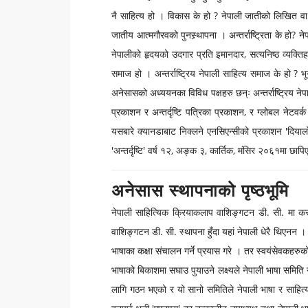
नै साहित्य हो । विकास के हो ? नेपाली जातीको लिखित वा 
जातीय आत्मगौरवको पुनस्र्थापना । अन्तर्राष्ट्रिता के हो? न
नेपालीको हृदयको उदगार प्रति इमानदार, सत्यनिष्ठ व्यक्ति
समाज हो । अन्तर्राष्ट्रिय नेपाली साहित्य समाज के हो ? भ
अनेसासको अध्ययनका विविध पक्षहरु छन्ः अन्तर्राष्ट्रिय नेप
प्रकाशन र अन्तर्दृष्टि पत्रिका प्रकाशन, र ग्लोबल नेटवर्क 
यसबारे क्यानडाबाट निक्लने एनसिएन्सीको प्रकाशन 'दिय
'अन्तर्दृष्टि' वर्ष १२, अङ्क ३, कार्तिक, मंसिर २०६१मा छा
अनेसास स्थापनाको पृष्ठभूमि
नेपाली साहित्यिक क्रियाकलाप वाशिङ्गटन डी. सी. मा कसर
वाशिङ्गटन डी. सी. स्थापना हुँदा यहां नेपाली धेरै थिएनन ।
भाषाका कक्षा संचालन गर्ने प्रयास गरे । तर स्वयंसेवकह
भाषाको बिकाशमा सघाउ पुयाउने लक्ष्यले नेपाली भाषा समि
लागि गठन भएको र यो सानो समितिले नेपाली भाषा र साहित्यप