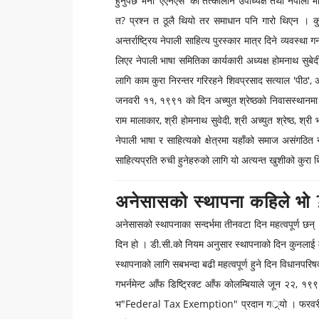
हुनुपर्छ भनी 'एएनएस' का तत्कालीन उपाध्यक्ष तथा नेपाली भ
त? प्रश्न त ठूलै थियो तर समाधान पनि गारो थिएन । कुरै 
अन्तर्राष्ट्रिय नेपाली साहित्य पुरस्कार मात्र दिने व्यव
लिएर नेपाली भाषा समितिका कार्यकारी अध्यक्ष होमनाथ सुबेद
लागि काम कुरा निरन्तर गरिरहने शिवप्रसाद सत्याल 'पीठ'
जनवरी ११, १९९१ को दिन अच्युत श्रेष्ठको निवासस्थानमा 
राम मालाकार, श्री होमनाथ सुवेदी, श्री अच्युत श्रेष्ठ, श्
नेपाली भाषा र साहित्यको क्षेत्रमा यहाँको समाज असंगठित नह
साहित्यप्रति रुची हुनेहरुको लागि यो अत्यन्त खुशीको कुरा 
अनेसासको स्थापना कहिले भो 
अनेसासको स्थापनाका सन्दर्भमा तीनवटा दिन महत्वपूर्ण 
दिन हो । डी.सी.को नियम अनुसार स्थापनाको दिन कुनलाई मान्ने
स्थापनाको लागि सबभन्दा बढी महत्वपूर्ण हुने दिन विधानप
गभर्नमेन्ट आँफ डिष्ट्रिक्ट आँफ कोलम्बियाले जून २२, १९
भ"Federal Tax Exemption" प्रदान गर््यो । फरवर