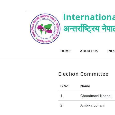
Internationa
अन्तर्राष्ट्रिय ने
HOME
ABOUT US
INL
Election Committee
S.No
Name
Choodmani Khanal
Ambika Lohani