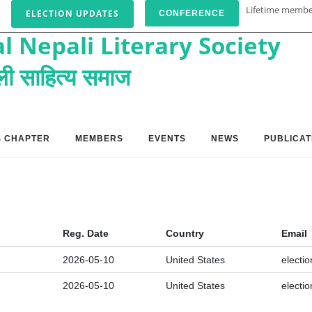
Lifetime memb
ELECTION UPDATES
CONFERENCE
l Nepali Literary Society
पाली साहित्य समाज
S CHAPTER
MEMBERS
EVENTS
NEWS
PUBLICAT
Reg. Date
Country
Email
2026-05-10
United States
electi
2026-05-10
United States
electi