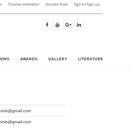
er
Trustee memeber
Donate Now
Sign in/Sign up
IONS
AWARDS
GALLERY
LITERATURE
oninls@gmail.com
oninls@gmail.com