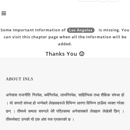
Some Important Information of
is missing. You
Los Angeles
HOME
can visit this chapter page when all the Information will be
ABOUT US
added.
Thanks You 🙂
INLS CHAPTER
MEMBERS
EVENTS
ABOUT INLS
NEWS
अनेसास राजनीति निरपेक्ष, धर्मनिरपेक्ष, लाभनिरपेक्ष, साहित्यिक तथा शैक्षिक संस्था हो
PUBLICATIONS
। यो कस्तो संस्था हो भन्नेबारे लेखकहरुले विभिन्न धारणा विभिन्न ठाऊँमा व्यक्त गरेका
छन् । तीमध्ये कमला सरुपले धेरै पत्रिकामा अनेसासबारे लेखहरु लेखेकी छिन् ।
AWARDS
तीमध्येबाट उनको यो एक अंश यस प्रकारको छ ।
GALLERY