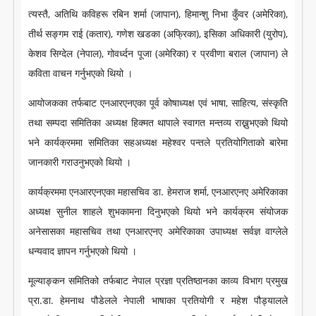
त्यस्तै, अतिथि कविहरू रबिन शर्मा (जापान), हिमान्शु निभा कुँवर (अमेरिका),
तीर्थ सङ्गम राई (कतार), गणेश खडका (अफ्रिका), इसिका अधिकारी (युरोप),
केशव सिग्देल (नेपाल), गोवर्ध्दन पूजा (अमेरिका) र प्रवीणा बराल (जापान) ले
कविता वाचन गर्नुभएकाे थियो ।
आयोजकका तर्फबाट एनआरएनएका पूर्व कोषाध्यक्ष एवं भाषा, साहित्य, संस्कृति
तथा सम्पदा समितिका अध्यक्ष हिक्मत थापाले स्वागत मन्तव्य राख्नुभएकाे थियो
भने कार्यक्रममा समितिका सहअध्यक्ष महेश्वर पन्तले प्रतियोगिताको बारेमा
जानकारी गराउनुभएकाे थियो ।
कार्यक्रममा एनआरएनएका महासचिव डा. हेमराज शर्मा, एनआरएनए अमेरिकाका
अध्यक्ष सुनील शाहले शुभकामना दिनुभएकाे थियो भने कार्यक्रम संयोजक
अनेसासका महासचिव तथा एनआरएनए अमेरिकाका उपाध्यक्ष सर्वज्ञ वाग्लेले
धन्यवाद ज्ञापन गर्नुभएकाे थियो ।
मूल्याङ्कन समितिको तर्फबाट नेपाल प्रज्ञा प्रतिष्ठानका काव्य विभाग प्रमुख
प्रा.डा. हेमनाथ पौडेलले नेपाली भाषाका प्रतियोगी र महेश पौड्यालले