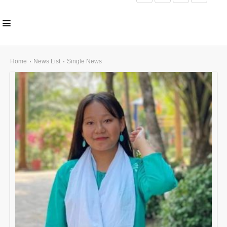
HOME
Home
News List
Single News
ABOUT US
INLS CHAPTER
MEMBERS
EVENTS
NEWS
PUBLICATIONS
AWARDS
GALLERY