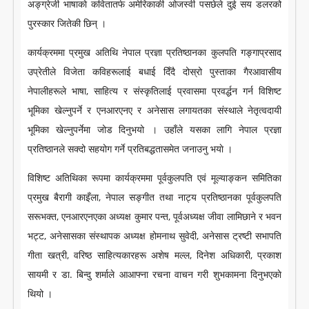
अङ्ग्रेजी भाषाकाे कवितातर्फ अमेरिकाकी ओजस्वी पसछेले दुई सय डलरको
पुरस्कार जितेकी छिन् ।
कार्यक्रममा प्रमुख अतिथि नेपाल प्रज्ञा प्रतिष्ठानका कुलपति गङ्गाप्रसाद
उप्रेतीले विजेता कविहरूलाई बधाई दिँदै दोस्रो पुस्ताका गैरआवासीय
नेपालीहरूले भाषा, साहित्य र संस्कृतिलाई प्रवासमा प्रवर्द्धन गर्न विशिष्ट
भूमिका खेल्नुपर्ने र एनआरएनए र अनेसास लगायतका संस्थाले नेतृत्वदायी
भूमिका खेल्नुपर्नेमा जोड दिनुभयो । उहाँले यसका लागि नेपाल प्रज्ञा
प्रतिष्ठानले सक्दो सहयोग गर्ने प्रतिबद्धतासमेत जनाउनु भयाे ।
विशिष्ट अतिथिका रूपमा कार्यक्रममा पूर्वकुलपति एवं मूल्याङ्कन समितिका
प्रमुख बैरागी काइँला, नेपाल सङ्गीत तथा नाट्य प्रतिष्ठानका पूर्वकुलपति
सरूभक्त, एनआरएनएका अध्यक्ष कुमार पन्त, पूर्वअध्यक्ष जीवा लामिछाने र भवन
भट्ट, अनेसासका संस्थापक अध्यक्ष होमनाथ सुवेदी, अनेसास ट्रष्टी सभापति
गीता खत्री, वरिष्ठ साहित्यकारहरू अशेष मल्ल, दिनेश अधिकारी, प्रकाश
सायमी र डा. बिन्दु शर्माले आआफ्ना रचना वाचन गरी शुभकामना दिनुभएकाे
थियो ।