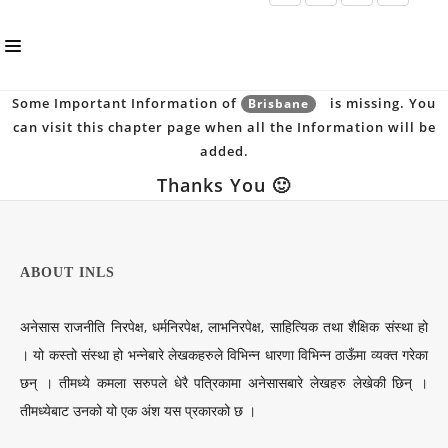
Some Important Information of
is missing. You
Brisbane
HOME
can visit this chapter page when all the Information will be
ABOUT US
added.
Thanks You 🙂
INLS CHAPTER
MEMBERS
EVENTS
ABOUT INLS
NEWS
अनेसास राजनीति निरपेक्ष, धर्मनिरपेक्ष, लाभनिरपेक्ष, साहित्यिक तथा शैक्षिक संस्था हो
PUBLICATIONS
। यो कस्तो संस्था हो भन्नेबारे लेखकहरुले विभिन्न धारणा विभिन्न ठाऊँमा व्यक्त गरेका
छन् । तीमध्ये कमला सरुपले धेरै पत्रिकामा अनेसासबारे लेखहरु लेखेकी छिन् ।
AWARDS
तीमध्येबाट उनको यो एक अंश यस प्रकारको छ ।
GALLERY