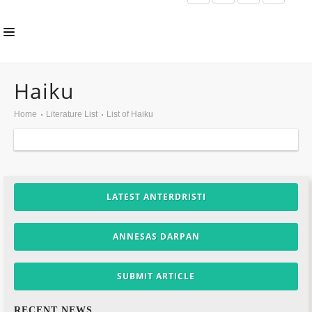
HOME
Haiku
ABOUT US
Home
Literature List
List of Haiku
INLS CHAPTER
MEMBERS
EVENTS
LATEST ANTERDRISTI
NEWS
ANNESAS DARPAN
PUBLICATIONS
AWARDS
SUBMIT ARTICLE
GALLERY
RECENT NEWS