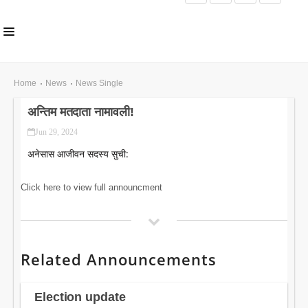
HOME
Home
News
News Single
ABOUT US
अन्तिम मतदाता नामावली!
INLS CHAPTER
Jun 29, 2024
अनेसास आजीवन सदस्य सुची:
MEMBERS
EVENTS
Click here to view full announcment
NEWS
PUBLICATIONS
Related Announcements
AWARDS
GALLERY
Election update